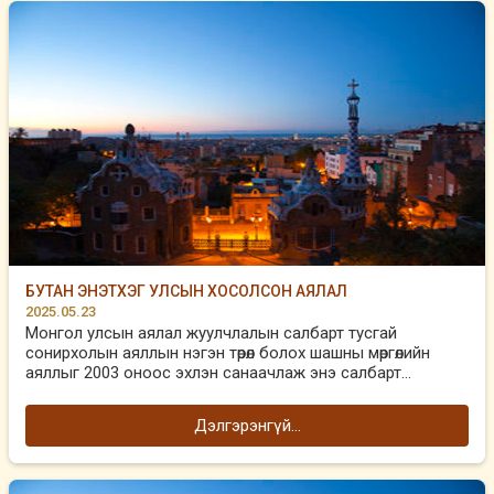
БУТАН ЭНЭТХЭГ УЛСЫН ХОСОЛСОН АЯЛАЛ
2025.05.23
Монгол улсын аялал жуулчлалын салбарт тусгай
сонирхолын аяллын нэгэн төрөл болох шашны мөргөлийн
аяллыг 2003 оноос эхлэн санаачлаж энэ салбарт...
Дэлгэрэнгүй...