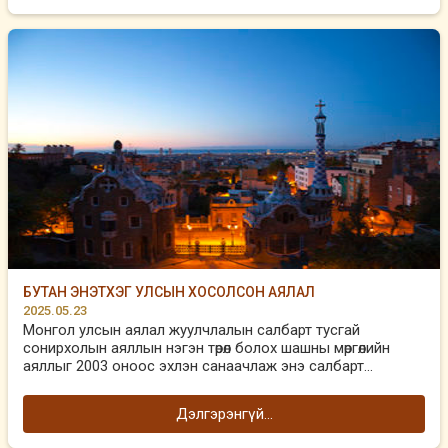
БУТАН ЭНЭТХЭГ УЛСЫН ХОСОЛСОН АЯЛАЛ
2025.05.23
Монгол улсын аялал жуулчлалын салбарт тусгай
сонирхолын аяллын нэгэн төрөл болох шашны мөргөлийн
аяллыг 2003 оноос эхлэн санаачлаж энэ салбарт...
Дэлгэрэнгүй...