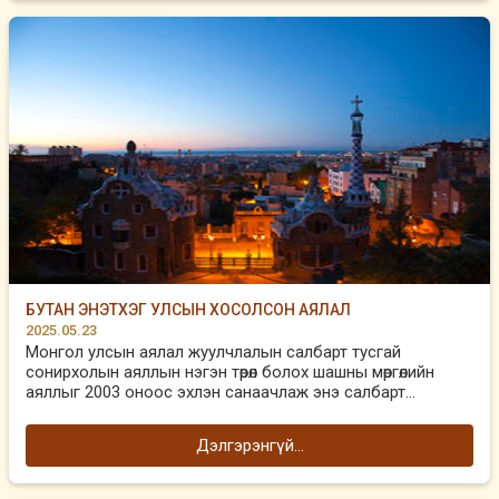
БУТАН ЭНЭТХЭГ УЛСЫН ХОСОЛСОН АЯЛАЛ
2025.05.23
Монгол улсын аялал жуулчлалын салбарт тусгай
сонирхолын аяллын нэгэн төрөл болох шашны мөргөлийн
аяллыг 2003 оноос эхлэн санаачлаж энэ салбарт...
Дэлгэрэнгүй...