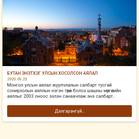
БУТАН ЭНЭТХЭГ УЛСЫН ХОСОЛСОН АЯЛАЛ
2025.05.23
Монгол улсын аялал жуулчлалын салбарт тусгай
сонирхолын аяллын нэгэн төрөл болох шашны мөргөлийн
аяллыг 2003 оноос эхлэн санаачлаж энэ салбарт...
Дэлгэрэнгүй...