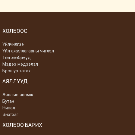
ХОЛБООС
Үйлчилгээ
Үйл ажиллагааны чиглэл
Төсөл хөтөлбөрүүд
Мэдээ мэдээлэл
Брошур татах
АЯЛЛУУД
Аяллын зөвлөмж
Бутан
Нипал
Энэтхэг
ХОЛБОО БАРИХ