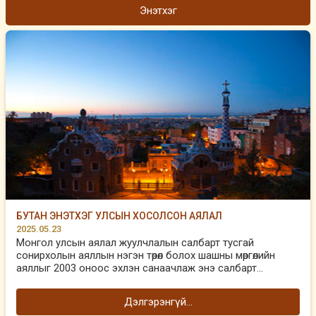
Энэтхэг
БУТАН ЭНЭТХЭГ УЛСЫН ХОСОЛСОН АЯЛАЛ
2025.05.23
Монгол улсын аялал жуулчлалын салбарт тусгай
сонирхолын аяллын нэгэн төрөл болох шашны мөргөлийн
аяллыг 2003 оноос эхлэн санаачлаж энэ салбарт...
Дэлгэрэнгүй...