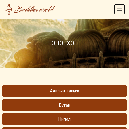
ЭНЭТХЭГ
Аяллын зөвлөмж
Бутан
Нипал