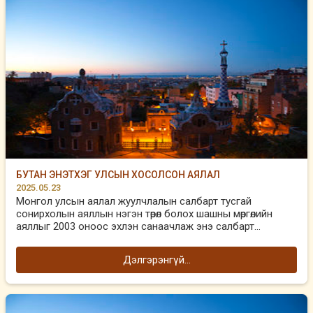
БУТАН ЭНЭТХЭГ УЛСЫН ХОСОЛСОН АЯЛАЛ
2025.05.23
Монгол улсын аялал жуулчлалын салбарт тусгай
сонирхолын аяллын нэгэн төрөл болох шашны мөргөлийн
аяллыг 2003 оноос эхлэн санаачлаж энэ салбарт...
Дэлгэрэнгүй...